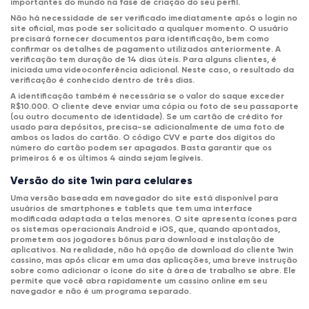
importantes do mundo na fase de criação do seu perfil.
Não há necessidade de ser verificado imediatamente após o login no
site oficial, mas pode ser solicitado a qualquer momento. O usuário
precisará fornecer documentos para identificação, bem como
confirmar os detalhes de pagamento utilizados anteriormente. A
verificação tem duração de 14 dias úteis. Para alguns clientes, é
iniciada uma videoconferência adicional. Neste caso, o resultado da
verificação é conhecido dentro de três dias.
A identificação também é necessária se o valor do saque exceder
R$10.000. O cliente deve enviar uma cópia ou foto de seu passaporte
(ou outro documento de identidade). Se um cartão de crédito for
usado para depósitos, precisa-se adicionalmente de uma foto de
ambos os lados do cartão. O código CVV e parte dos dígitos do
número do cartão podem ser apagados. Basta garantir que os
primeiros 6 e os últimos 4 ainda sejam legíveis.
Versão do site 1win para celulares
Uma versão baseada em navegador do site está disponível para
usuários de smartphones e tablets que tem uma interface
modificada adaptada a telas menores. O site apresenta ícones para
os sistemas operacionais Android e iOS, que, quando apontados,
prometem aos jogadores bônus para download e instalação de
aplicativos. Na realidade, não há opção de download do cliente 1win
cassino, mas após clicar em uma das aplicações, uma breve instrução
sobre como adicionar o ícone do site à área de trabalho se abre. Ele
permite que você abra rapidamente um cassino online em seu
navegador e não é um programa separado.