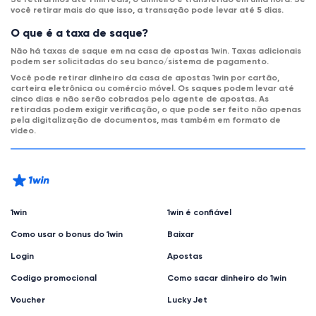
você retirar mais do que isso, a transação pode levar até 5 dias.
O que é a taxa de saque?
Não há taxas de saque em na casa de apostas 1win. Taxas adicionais
podem ser solicitadas do seu banco/sistema de pagamento.
Você pode retirar dinheiro da casa de apostas 1win por cartão,
carteira eletrônica ou comércio móvel. Os saques podem levar até
cinco dias e não serão cobrados pelo agente de apostas. As
retiradas podem exigir verificação, o que pode ser feito não apenas
pela digitalização de documentos, mas também em formato de
vídeo.
1win
1win é confiável
Como usar o bonus do 1win
Baixar
Login
Apostas
Codigo promocional
Como sacar dinheiro do 1win
Voucher
Lucky Jet